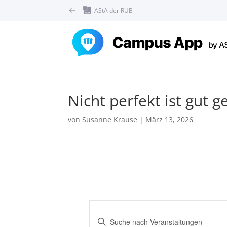
AStA der RUB
Nicht perfekt ist gut 
von
Susanne Krause
|
März 13, 2026
Veranstaltungen
V
e
B