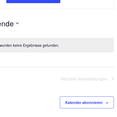
r
a
n
s
ende
t
a
l
t
u
wurden keine Ergebnisse gefunden.
H
n
i
g
n
A
w
n
e
s
i
Nächste
Veranstaltungen
i
s
c
h
t
Kalender abonnieren
e
n
-