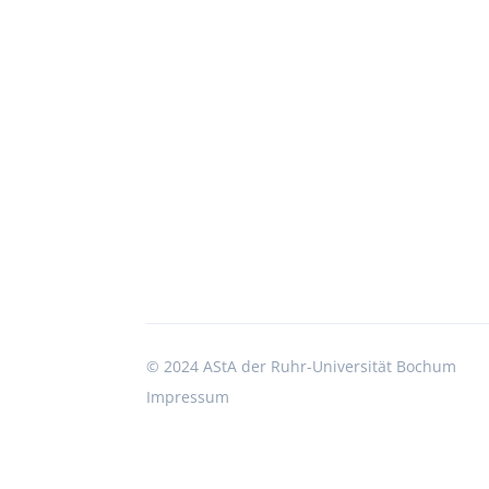
e
g
u
e
n
b
d
e
A
n
n
.
s
S
u
i
c
c
h
h
e
t
n
e
a
n
c
©
2024 AStA der Ruhr-Universität Bochum
,
h
N
V
Impressum
e
a
r
v
a
i