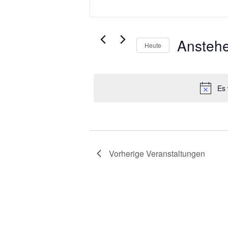
r
i
t
a
t
n
e
Ansteh
s
Heute
S
t
D
c
a
a
h
l
t
l
Es 
t
u
ü
u
m
s
a
s
n
u
e
g
s
l
e
Vorherige
Veranstaltungen
w
w
n
ä
o
S
h
r
u
l
t
c
e
e
n
i
h
.
n