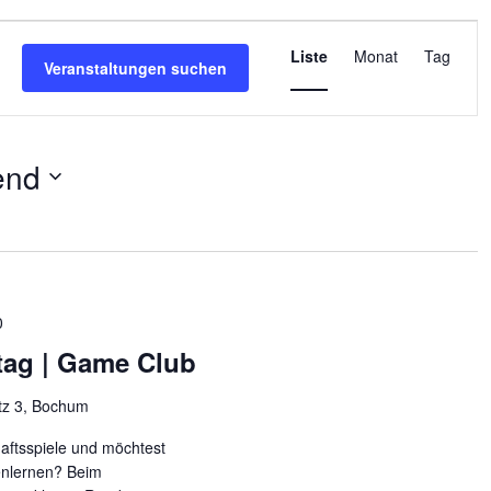
Veranstalt
Ansichten-
Liste
Monat
Tag
Veranstaltungen suchen
Navigation
end
0
tag | Game Club
tz 3, Bochum
haftsspiele und möchtest
enlernen? Beim