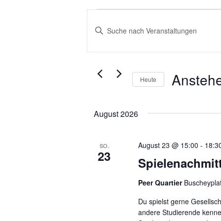
Veranstaltungen
Veranstaltungen
Suche
Bitte
und
Schlüsselwort
eingeben.
Ansichten,
Suche
Navigation
nach
Ansteh
Heute
Veranstaltungen
Datum
Schlüsselwort.
wählen.
August 2026
August 23 @ 15:00
-
18:3
SO.
23
Spielenachmit
Peer Quartier
Buscheypla
Du spielst gerne Gesellsc
andere Studierende kenn