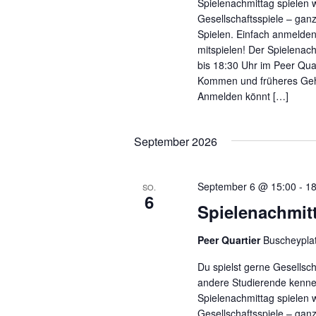
Spielenachmittag spielen w
Gesellschaftsspiele – ga
Spielen. Einfach anmelde
mitspielen! Der Spielenach
bis 18:30 Uhr im Peer Quar
Kommen und früheres Gehe
Anmelden könnt […]
September 2026
September 6 @ 15:00
-
18
SO.
6
Spielenachmit
Peer Quartier
Buscheypla
Du spielst gerne Gesellsc
andere Studierende kenn
Spielenachmittag spielen w
Gesellschaftsspiele – ga