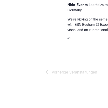
Nido-Events
Laerholzstr
Germany
We’re kicking off the seme
with ESN Bochum 💥 Expect 
vibes, and an international
€1
Vorherige
Veranstaltungen