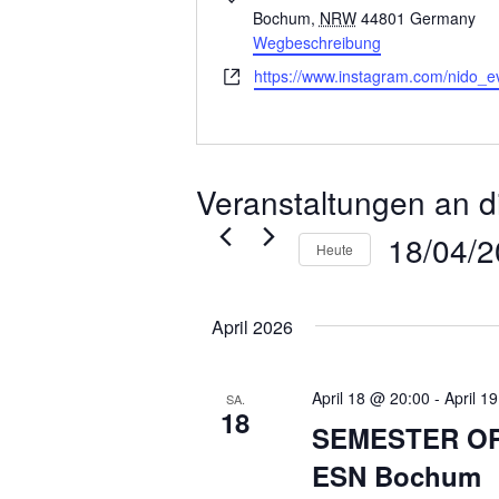
Bochum
,
NRW
44801
Germany
Wegbeschreibung
Webseite
https://www.instagram.com/nido_e
Veranstaltungen an d
18/04/
Heute
Datum
wählen.
April 2026
April 18 @ 20:00
-
April 1
SA.
18
SEMESTER OP
ESN Bochum