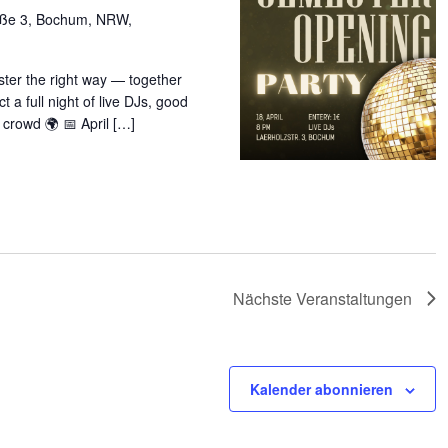
aße 3, Bochum, NRW,
ster the right way — together
a full night of live DJs, good
 crowd 🌍 📅 April […]
Nächste
Veranstaltungen
Kalender abonnieren