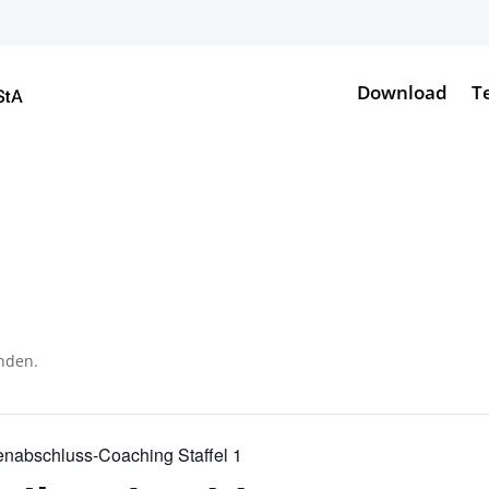
Download
T
unden.
enabschluss-Coaching Staffel 1