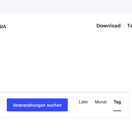
Download
T
Veranstalt
Ansichten-
Liste
Monat
Tag
Veranstaltungen suchen
Navigation