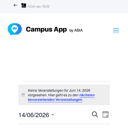
AStA der RUB
Veranstaltungen
Keine Veranstaltungen für Juni 14, 2026
für
vorgesehen. Hier geht es zu den
nächsten
Hinweis
Juni
bevorstehenden Veranstaltungen
.
14,
Veranstal
Veranst
14/06/2026
Suche
2026
Tag
Ansicht
Suche
Datum
Navigat