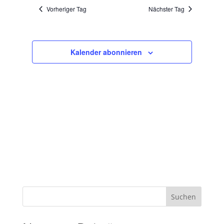
und
wählen.
Vorheriger Tag
Nächster Tag
Ansichten,
Navigation
Kalender abonnieren
Suchen