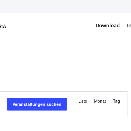
Download
T
Veranstalt
Ansichten-
Liste
Monat
Tag
Veranstaltungen suchen
Navigation