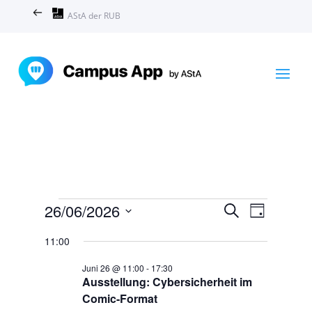
AStA der RUB
Veranstaltungen
Veranstal
Veranst
26/06/2026
Suche
Tag
Ansicht
Suche
für
Datum
Navigat
und
11:00
Juni
wählen.
Ansichten,
26,
Juni 26 @ 11:00
-
17:30
Navigation
Ausstellung: Cybersicherheit im
2026
Comic-Format