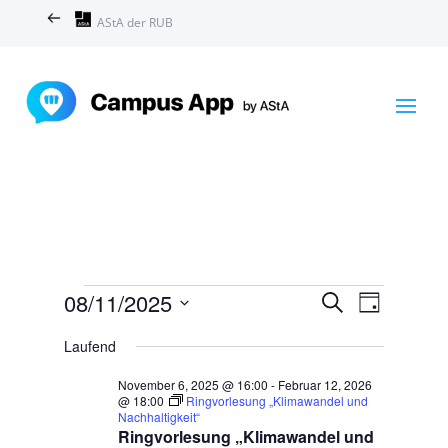
AStA der RUB
Veranstaltungen
Veranstal
Veranst
08/11/2025
Suche
Tag
Ansicht
Suche
für
Datum
Navigat
und
Laufend
November
wählen.
Ansichten,
8,
November 6, 2025 @ 16:00
-
Februar 12, 2026
Navigation
@ 18:00
Ringvorlesung „Klimawandel und
2025
Nachhaltigkeit“
Ringvorlesung „Klimawandel und