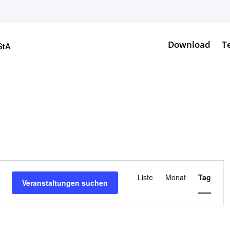
Download
T
Veranstalt
Ansichten-
Liste
Monat
Tag
Veranstaltungen suchen
Navigation