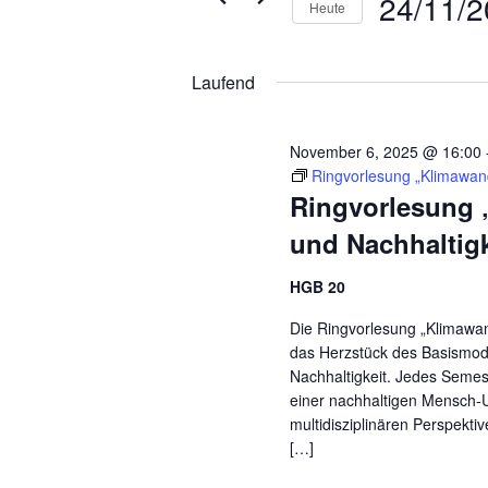
24/11/
Heute
Veranstaltungen
Datum
Schlüsselwort.
wählen.
Laufend
November 6, 2025 @ 16:00
Ringvorlesung „Klimawand
Ringvorlesung 
und Nachhaltigk
HGB 20
Die Ringvorlesung „Klimawand
das Herzstück des Basismodu
Nachhaltigkeit. Jedes Seme
einer nachhaltigen Mensch-
multidisziplinären Perspekti
[…]