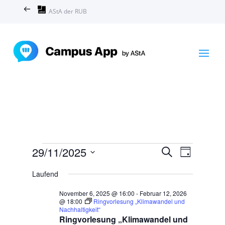
AStA der RUB
Veranstaltungen
Veranstal
Veranst
29/11/2025
Suche
Tag
Ansicht
Suche
für
Datum
Navigat
und
Laufend
November
wählen.
Ansichten,
29,
November 6, 2025 @ 16:00
-
Februar 12, 2026
Navigation
@ 18:00
Ringvorlesung „Klimawandel und
2025
Nachhaltigkeit“
Ringvorlesung „Klimawandel und