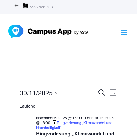
AStA der RUB
Veranstaltungen
Veranstal
Veranst
30/11/2025
Suche
Tag
Ansicht
Suche
für
Datum
Navigat
und
Laufend
November
wählen.
Ansichten,
30,
November 6, 2025 @ 16:00
-
Februar 12, 2026
Navigation
@ 18:00
Ringvorlesung „Klimawandel und
2025
Nachhaltigkeit“
Ringvorlesung „Klimawandel und